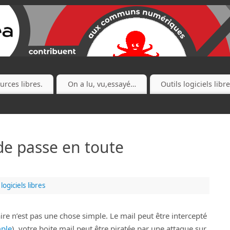
urces libres.
On a lu, vu,essayé…
Outils logiciels libr
de passe en toute
 logiciels libres
re n’est pas une chose simple. Le mail peut être intercepté
ple
), votre boite mail peut être piratée par une attaque sur