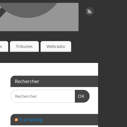
es
Tribunes
Webradio
Rechercher
OK
Framablog