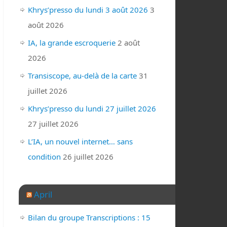
Khrys’presso du lundi 3 août 2026
3
août 2026
IA, la grande escroquerie
2 août
2026
Transiscope, au-delà de la carte
31
juillet 2026
Khrys’presso du lundi 27 juillet 2026
27 juillet 2026
L’IA, un nouvel internet… sans
condition
26 juillet 2026
April
Bilan du groupe Transcriptions : 15