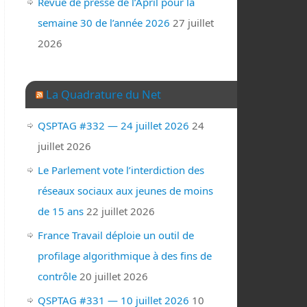
Revue de presse de l’April pour la
semaine 30 de l’année 2026
27 juillet
2026
La Quadrature du Net
QSPTAG #332 — 24 juillet 2026
24
juillet 2026
Le Parlement vote l’interdiction des
réseaux sociaux aux jeunes de moins
de 15 ans
22 juillet 2026
France Travail déploie un outil de
profilage algorithmique à des fins de
contrôle
20 juillet 2026
QSPTAG #331 — 10 juillet 2026
10