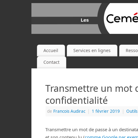
Accueil
Services en lignes
Resso
Contact
Transmettre un mot 
confidentialité
de
Francois Audirac
|
1 février 2019
|
Outils
Transmettre un mot de passe à un destinatai
et son contenu lu (
comme Google par exem