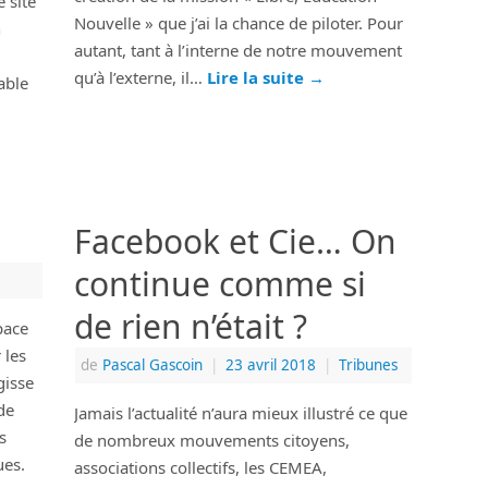
 site
Nouvelle » que j’ai la chance de piloter. Pour
n
autant, tant à l’interne de notre mouvement
qu’à l’externe, il…
Lire la suite
→
able
Facebook et Cie… On
continue comme si
de rien n’était ?
pace
 les
de
Pascal Gascoin
|
23 avril 2018
|
Tribunes
gisse
de
Jamais l’actualité n’aura mieux illustré ce que
s
de nombreux mouvements citoyens,
ues.
associations collectifs, les CEMEA,