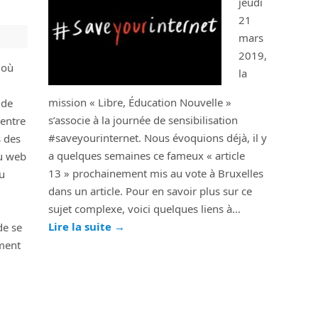
jeudi
21
mars
2019,
 où
la
mission « Libre, Éducation Nouvelle »
 de
s’associe à la journée de sensibilisation
 entre
#saveyourinternet. Nous évoquions déjà, il y
s des
a quelques semaines ce fameux « article
u web
13 » prochainement mis au vote à Bruxelles
du
dans un article. Pour en savoir plus sur ce
sujet complexe, voici quelques liens à…
Lire la suite
→
de se
ment