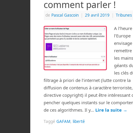
comment parler !
de
Pascal Gascoin
|
29 avril 2019
|
Tribunes
A l’heure
l’Europe
envisage
remettre
les main
géants d
les clés 
filtrage à priori de l’internet (lutte contre la
diffusion de contenus à caractère terroriste,
directive copyright) il peut être intéressant 
pencher quelques instants sur le comporte
de ces algorithmes. Il y…
Lire la suite
→
Taggé
GAFAM
,
liberté