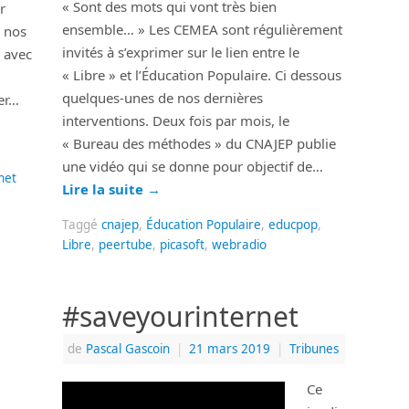
« Sont des mots qui vont très bien
r
ensemble… » Les CEMEA sont régulièrement
n nos
invités à s’exprimer sur le lien entre le
, avec
« Libre » et l’Éducation Populaire. Ci dessous
quelques-unes de nos dernières
er…
interventions. Deux fois par mois, le
« Bureau des méthodes » du CNAJEP publie
une vidéo qui se donne pour objectif de…
net
Lire la suite
→
Taggé
cnajep
,
Éducation Populaire
,
educpop
,
Libre
,
peertube
,
picasoft
,
webradio
#saveyourinternet
de
Pascal Gascoin
|
21 mars 2019
|
Tribunes
Ce