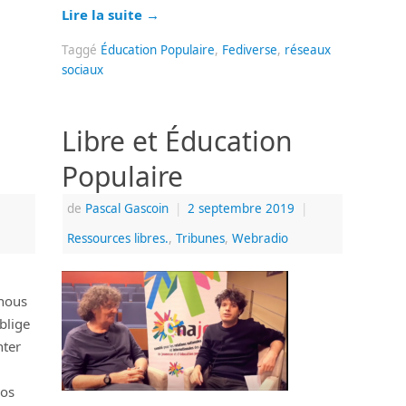
Lire la suite
→
Taggé
Éducation Populaire
,
Fediverse
,
réseaux
sociaux
Libre et Éducation
Populaire
de
Pascal Gascoin
|
2 septembre 2019
|
Ressources libres.
,
Tribunes
,
Webradio
nous
blige
nter
nos