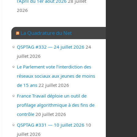
l'April du 1er août 2026
28 juillet
2026
La Quadrature du Net
QSPTAG #332 — 24 juillet 2026
24
juillet 2026
Le Parlement vote l’interdiction des
réseaux sociaux aux jeunes de moins
de 15 ans
22 juillet 2026
France Travail déploie un outil de
profilage algorithmique à des fins de
contrôle
20 juillet 2026
QSPTAG #331 — 10 juillet 2026
10
juillet 2026