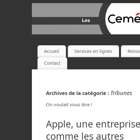
Accueil
Services en lignes
Resso
Contact
Tribunes
Archives de la catégorie :
On voulait vous dire !
Apple, une entrepris
comme les autres