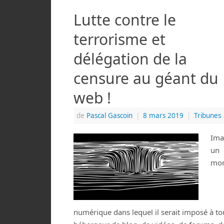
Lutte contre le
terrorisme et
délégation de la
censure au géant du
web !
de
Pascal Gascoin
|
8 mars 2019
|
Tribunes
Ima
un
mo
numérique dans lequel il serait imposé à to