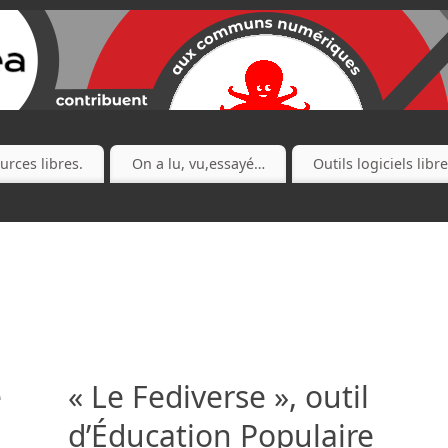
urces libres.
On a lu, vu,essayé…
Outils logiciels libr
e
« Le Fediverse », outil
d’Éducation Populaire