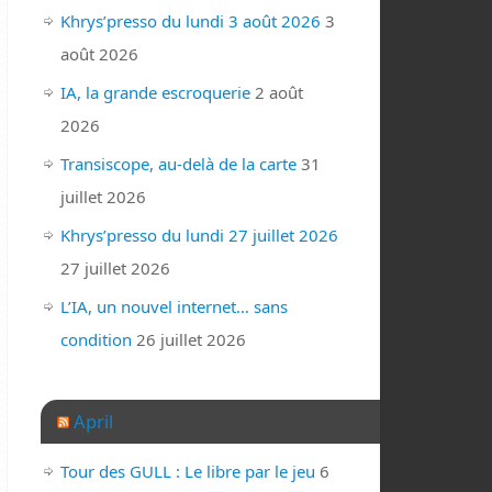
Khrys’presso du lundi 3 août 2026
3
août 2026
IA, la grande escroquerie
2 août
2026
Transiscope, au-delà de la carte
31
juillet 2026
Khrys’presso du lundi 27 juillet 2026
27 juillet 2026
L’IA, un nouvel internet… sans
condition
26 juillet 2026
April
Tour des GULL : Le libre par le jeu
6