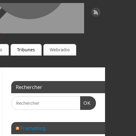
es
Tribunes
Webradio
Rechercher
OK
Framablog