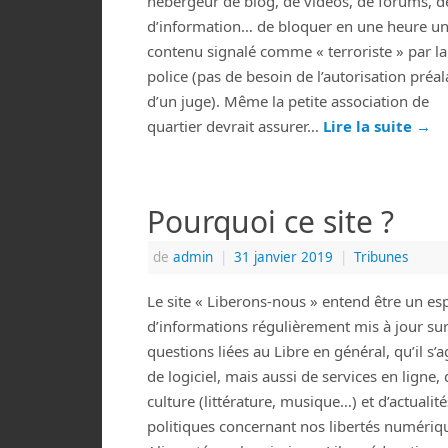
hébergeur de blog, de vidéos, de forums, de
d’information… de bloquer en une heure u
contenu signalé comme « terroriste » par la
police (pas de besoin de l’autorisation préal
d’un juge). Même la petite association de
quartier devrait assurer…
Lire la suite
→
Pourquoi ce site ?
de
admin
|
31 janvier 2019
|
Tribunes
Le site « Liberons-nous » entend être un es
d’informations régulièrement mis à jour sur
questions liées au Libre en général, qu’il s’a
de logiciel, mais aussi de services en ligne, 
culture (littérature, musique…) et d’actualité
politiques concernant nos libertés numériq