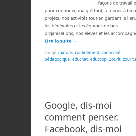
façons de travaille
pour continuer, malgré tout, à mener à bie
projets, nos activités tout en gardant le lien
les bénévoles et les équipes de nos
organisations, nos élèves et les accompagn
Lire la suite
→
Taggé
chatons
,
confinement
,
continuité
pédagogique
,
educnat
,
educpop
,
Zourit
,
zourit.
Google, dis-moi
comment penser.
Facebook, dis-moi