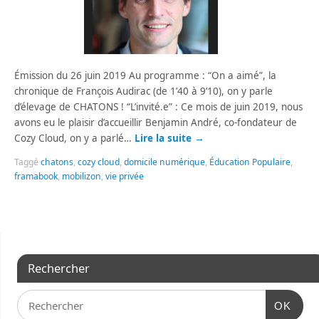
Émission du 26 juin 2019 Au programme : “On a aimé”, la
chronique de François Audirac (de 1’40 à 9’10), on y parle
d’élevage de CHATONS ! “L’invité.e” : Ce mois de juin 2019, nous
avons eu le plaisir d’accueillir Benjamin André, co-fondateur de
Cozy Cloud, on y a parlé…
Lire la suite
→
Taggé
chatons
,
cozy cloud
,
domicile numérique
,
Éducation Populaire
,
framabook
,
mobilizon
,
vie privée
Rechercher
OK