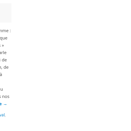
mme :
ique
 »
arle
i de
e, de
 à
du
s nos
te
→
val
,