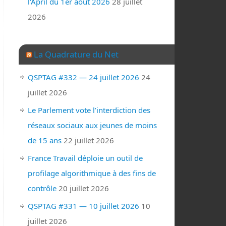
l'April du 1er août 2026
28 juillet
2026
La Quadrature du Net
QSPTAG #332 — 24 juillet 2026
24
juillet 2026
Le Parlement vote l’interdiction des
réseaux sociaux aux jeunes de moins
de 15 ans
22 juillet 2026
France Travail déploie un outil de
profilage algorithmique à des fins de
contrôle
20 juillet 2026
QSPTAG #331 — 10 juillet 2026
10
juillet 2026