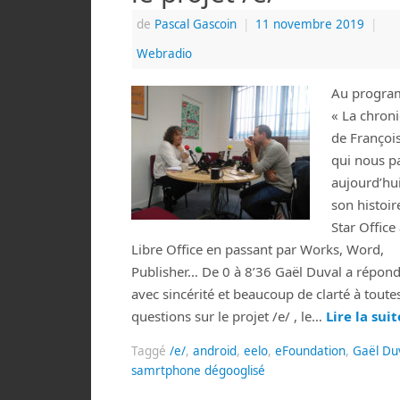
de
Pascal Gascoin
|
11 novembre 2019
|
Webradio
Au progra
« La chron
de François
qui nous p
aujourd’hu
son histoir
Star Office
Libre Office en passant par Works, Word,
Publisher… De 0 à 8’36 Gaël Duval a répon
avec sincérité et beaucoup de clarté à toute
questions sur le projet /e/ , le…
Lire la sui
Taggé
/e/
,
android
,
eelo
,
eFoundation
,
Gaël Du
samrtphone dégooglisé