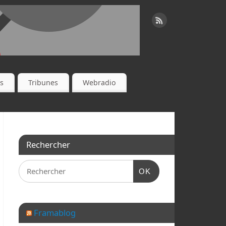
es
Tribunes
Webradio
Rechercher
OK
Framablog