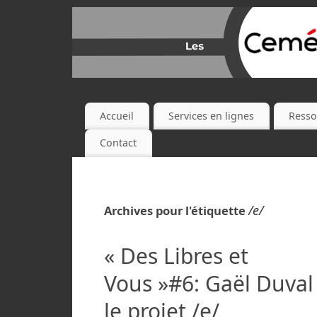
Accueil
Services en lignes
Resso
Contact
/e/
Archives pour l'étiquette
« Des Libres et
Vous »#6: Gaël Duval
le projet /e/