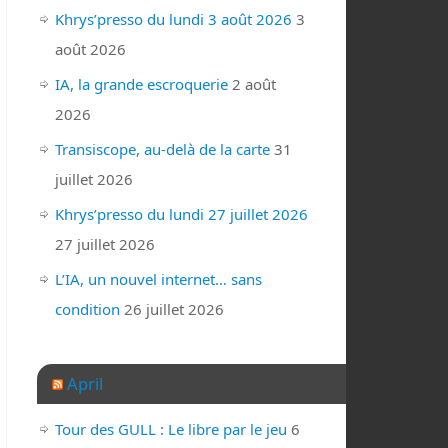
Khrys’presso du lundi 3 août 2026
3
août 2026
IA, la grande escroquerie
2 août
2026
Transiscope, au-delà de la carte
31
juillet 2026
Khrys’presso du lundi 27 juillet 2026
27 juillet 2026
L’IA, un nouvel internet… sans
condition
26 juillet 2026
April
Tour des GULL : Le libre par le jeu
6