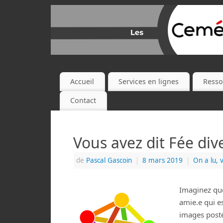
Accueil
Services en lignes
Resso
Contact
Vous avez dit Fée dive
de
Pascal Gascoin
|
8 mars 2019
|
On a lu, 
Imaginez que
amie.e qui e
images posté