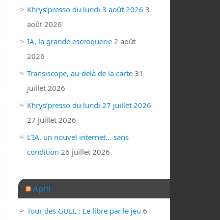
Khrys’presso du lundi 3 août 2026
3
août 2026
IA, la grande escroquerie
2 août
2026
Transiscope, au-delà de la carte
31
juillet 2026
Khrys’presso du lundi 27 juillet 2026
27 juillet 2026
L’IA, un nouvel internet… sans
condition
26 juillet 2026
April
Tour des GULL : Le libre par le jeu
6