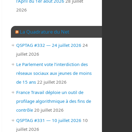
l'April du 1er août 2026
28 juillet
2026
La Quadrature du Net
QSPTAG #332 — 24 juillet 2026
24
juillet 2026
Le Parlement vote l’interdiction des
réseaux sociaux aux jeunes de moins
de 15 ans
22 juillet 2026
France Travail déploie un outil de
profilage algorithmique à des fins de
contrôle
20 juillet 2026
QSPTAG #331 — 10 juillet 2026
10
juillet 2026