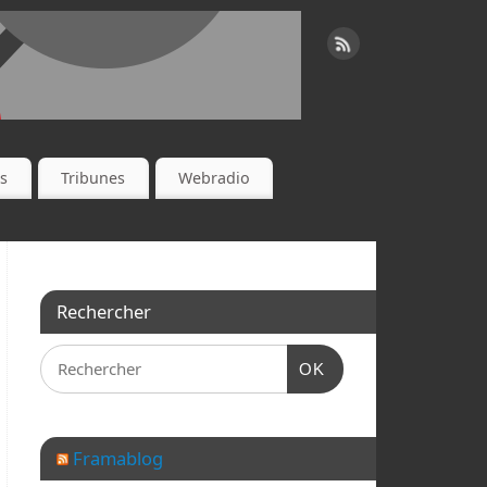
es
Tribunes
Webradio
Rechercher
OK
Framablog