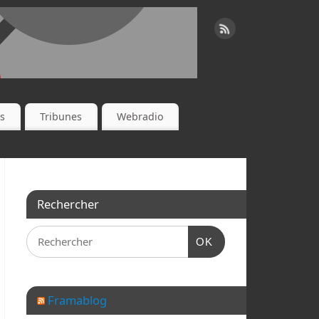
es
Tribunes
Webradio
Rechercher
OK
Framablog