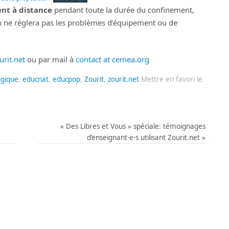
t à distance
pendant toute la durée du confinement,
on ne réglera pas les problèmes d’équipement ou de
urit.net
ou par mail à
contact at cemea.org
ogique
,
educnat
,
educpop
,
Zourit
,
zourit.net
.
Mettre en favori le
« Des Libres et Vous » spéciale: témoignages
d’enseignant⋅e⋅s utilisant Zourit.net
»