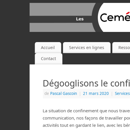
Accueil
Services en lignes
Resso
Contact
Dégooglisons le conf
de
Pascal Gascoin
|
21 mars 2020
|
Services
La situation de confinement que nous trave
communication, nos façons de travailler pou
activités tout en gardant le lien, avec les b