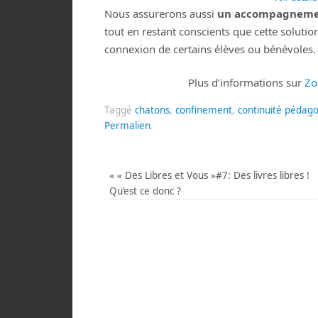
Nous assurerons aussi
un accompagnemen
tout en restant conscients que cette soluti
connexion de certains élèves ou bénévoles.
Plus d’informations sur
Zo
Taggé
chatons
,
confinement
,
continuité pédag
Permalien
.
«
« Des Libres et Vous »#7: Des livres libres !
Qu’est ce donc ?