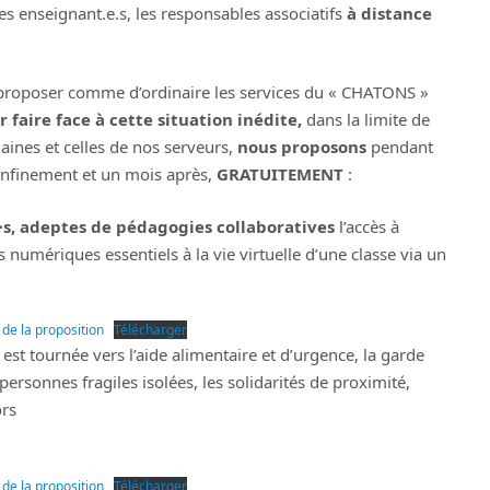
es enseignant.e.s, les responsables associatifs
à distance
proposer comme d’ordinaire les services du « CHATONS »
r faire face à cette situation inédite,
dans la limite de
ines et celles de nos serveurs,
nous proposons
pendant
onfinement et un mois après,
GRATUITEMENT
:
⋅s, adeptes de pédagogies collaboratives
l’accès à
s numériques essentiels à la vie virtuelle d’une classe via un
s de la proposition
Télécharger
é est tournée vers l’aide alimentaire et d’urgence, la garde
 personnes fragiles isolées, les solidarités de proximité,
ors
s de la proposition
Télécharger