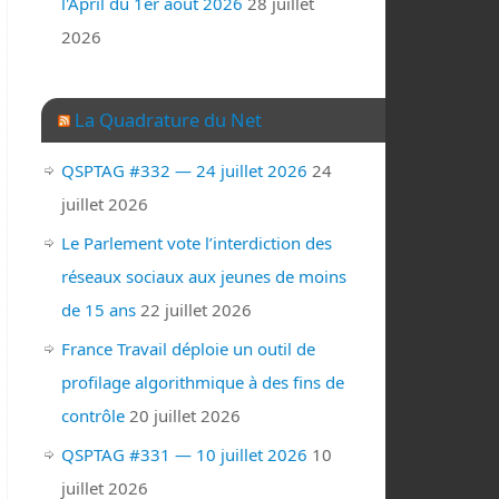
l'April du 1er août 2026
28 juillet
2026
La Quadrature du Net
QSPTAG #332 — 24 juillet 2026
24
juillet 2026
Le Parlement vote l’interdiction des
réseaux sociaux aux jeunes de moins
de 15 ans
22 juillet 2026
France Travail déploie un outil de
profilage algorithmique à des fins de
contrôle
20 juillet 2026
QSPTAG #331 — 10 juillet 2026
10
juillet 2026