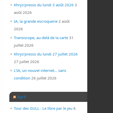
Khrys’presso du lundi 3 août 2026
3
août 2026
IA, la grande escroquerie
2 août
2026
Transiscope, au-delà de la carte
31
juillet 2026
Khrys’presso du lundi 27 juillet 2026
27 juillet 2026
L’IA, un nouvel internet… sans
condition
26 juillet 2026
April
Tour des GULL : Le libre par le jeu
6