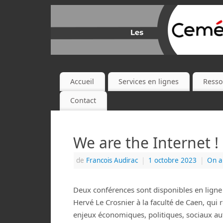
Accueil
Services en lignes
Resso
Contact
We are the Internet !
de
Francois Audirac
|
1 octobre 2023
|
On a 
Deux conférences sont disponibles en ligne 
Hervé Le Crosnier à la faculté de Caen, qui 
enjeux économiques, politiques, sociaux a