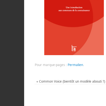
Pour marque-pages :
Permalien
.
«
Common Voice (bientôt un modèle abouti ?)