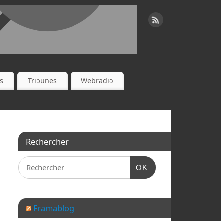
es
Tribunes
Webradio
Rechercher
OK
Framablog