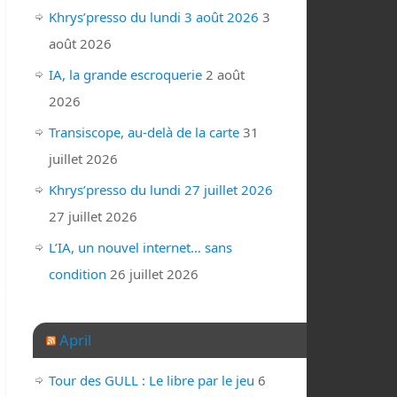
Khrys’presso du lundi 3 août 2026
3
août 2026
IA, la grande escroquerie
2 août
2026
Transiscope, au-delà de la carte
31
juillet 2026
Khrys’presso du lundi 27 juillet 2026
27 juillet 2026
L’IA, un nouvel internet… sans
condition
26 juillet 2026
April
Tour des GULL : Le libre par le jeu
6