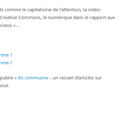
 comme le capitalisme de l’attention, la video-
nces Creative Commons, le numérique dans le rapport aux
ociaux »…
thme ?
thme ?
 publie «
En communs
« , un recueil d’articles sur
ance.