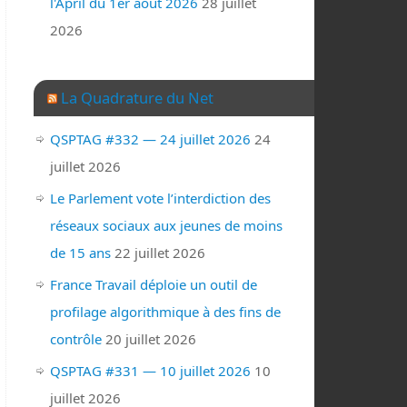
l'April du 1er août 2026
28 juillet
2026
La Quadrature du Net
QSPTAG #332 — 24 juillet 2026
24
juillet 2026
Le Parlement vote l’interdiction des
réseaux sociaux aux jeunes de moins
de 15 ans
22 juillet 2026
France Travail déploie un outil de
profilage algorithmique à des fins de
contrôle
20 juillet 2026
QSPTAG #331 — 10 juillet 2026
10
juillet 2026