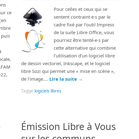
ons
Pour celles et ceux qui se
sur ce
sentent contraint·e·s par le
(en
cadre fixé par l’outil Impress
mbre
de la suite Libre Office, vous
 puis
pourriez être tenté·e·s par
cette alternative qui combine
à
l’utilisation d’un logiciel libre
cale,
de dessin vectoriel, Inkscape, et le logiciel
GAFAM
libre Sozi qui permet une « mise en scène »,
022,
de l’image….
Lire la suite
→
Taggé
logiciels libres
e
Émission Libre à Vous
sur les communs