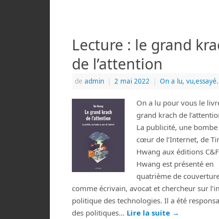
Lecture : le grand kr
de l’attention
de
admin
|
2 mai 2022
|
On a lu, vu,essayé.
On a lu pour vous le livr
grand krach de l’attentio
La publicité, une bombe
cœur de l’Internet, de T
Hwang aux éditions C&F
Hwang est présenté en
quatrième de couvertur
comme écrivain, avocat et chercheur sur l’
politique des technologies. Il a été respons
des politiques…
Lire la suite
→