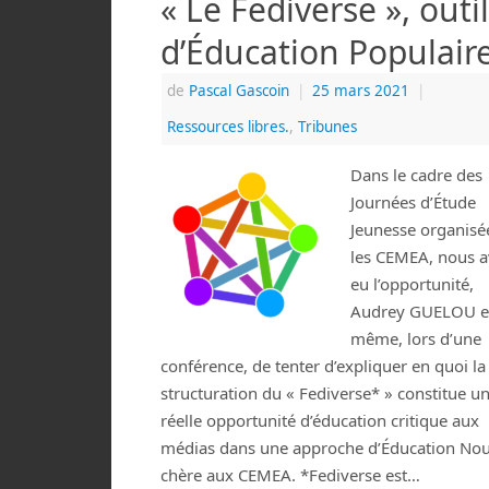
« Le Fediverse », outil
d’Éducation Populaire
de
Pascal Gascoin
|
25 mars 2021
|
Ressources libres.
,
Tribunes
Dans le cadre des
Journées d’Étude
Jeunesse organisé
les CEMEA, nous 
eu l’opportunité,
Audrey GUELOU e
même, lors d’une
conférence, de tenter d’expliquer en quoi la
structuration du « Fediverse* » constitue u
réelle opportunité d’éducation critique aux
médias dans une approche d’Éducation Nou
chère aux CEMEA. *Fediverse est…