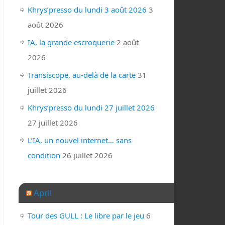
Khrys’presso du lundi 3 août 2026
3
août 2026
IA, la grande escroquerie
2 août
2026
Transiscope, au-delà de la carte
31
juillet 2026
Khrys’presso du lundi 27 juillet 2026
27 juillet 2026
L’IA, un nouvel internet… sans
condition
26 juillet 2026
April
Tour des GULL : Le libre par le jeu
6