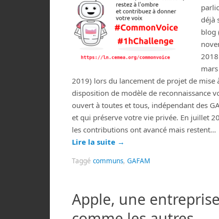
parli
déjà 
blog 
nove
2018
mars
2019) lors du lancement de projet de mise 
disposition de modèle de reconnaissance vo
ouvert à toutes et tous, indépendant des 
et qui préserve votre vie privée. En juillet 2
les contributions ont avancé mais restent…
Lire la suite
→
Taggé
communs
,
GAFAM
Apple, une entrepris
comme les autres