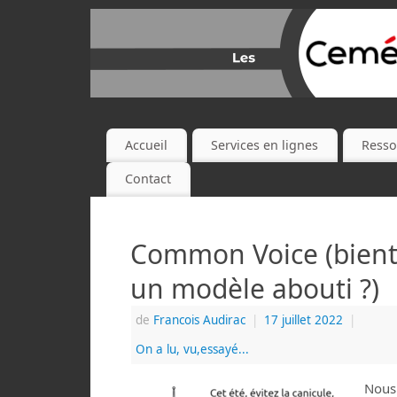
Accueil
Services en lignes
Resso
Contact
Common Voice (bient
un modèle abouti ?)
de
Francois Audirac
|
17 juillet 2022
|
On a lu, vu,essayé...
Nous