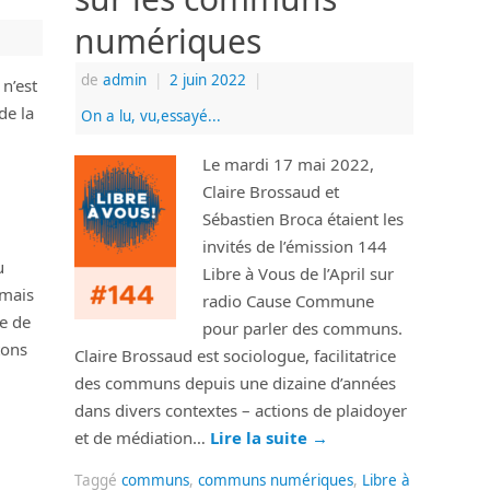
numériques
de
admin
|
2 juin 2022
|
 n’est
de la
On a lu, vu,essayé...
Le mardi 17 mai 2022,
Claire Brossaud et
Sébastien Broca étaient les
invités de l’émission 144
u
Libre à Vous de l’April sur
 mais
radio Cause Commune
he de
pour parler des communs.
tons
Claire Brossaud est sociologue, facilitatrice
des communs depuis une dizaine d’années
dans divers contextes – actions de plaidoyer
et de médiation…
Lire la suite
→
Taggé
communs
,
communs numériques
,
Libre à