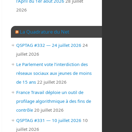
l'April du 1er août 2026
28 juillet
2026
La Quadrature du Net
QSPTAG #332 — 24 juillet 2026
24
juillet 2026
Le Parlement vote l’interdiction des
réseaux sociaux aux jeunes de moins
de 15 ans
22 juillet 2026
France Travail déploie un outil de
profilage algorithmique à des fins de
contrôle
20 juillet 2026
QSPTAG #331 — 10 juillet 2026
10
juillet 2026