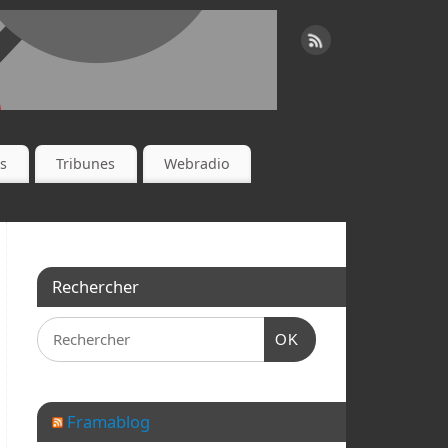
es
Tribunes
Webradio
Rechercher
OK
Framablog