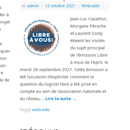
de
admin
|
12 octobre 2021
|
Webradio
s
der à
Jean-Luc Cazaillon,
projet
Morgane Péroche
e
et Laurent Costy
étaient les invités
a
du sujet principal
ique»
de l’émission Libre
sion
à Vous de l’April, le
non
mardi 28 septembre 2021. Cette émission a
re
été l’occasion d’expliciter comment la
de de
question du logiciel libre a été prise en
compte au sein de l’association nationale et
du réseau,…
Lire la suite
→
Taggé
webradio