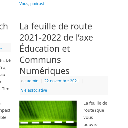
Vous
,
podcast
ach
La feuille de route
2021-2022 de l’axe
Éducation et
..
Communs
e « Le
n »,
Numériques
 au
de
admin
|
22 novembre 2021
|
im
. Tim
Vie associative
e
La feuille de
impact
route (que
able
vous
pouvez