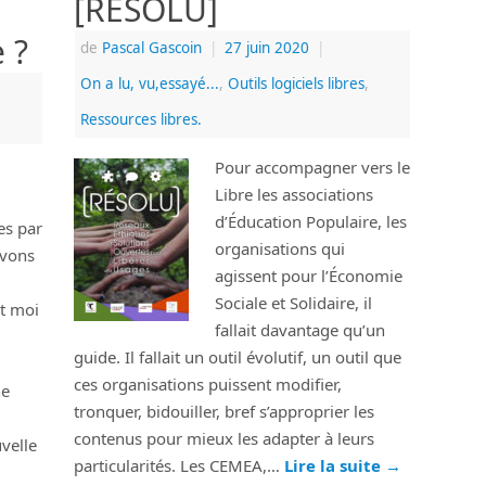
[RÉSOLU]
 ?
de
Pascal Gascoin
|
27 juin 2020
|
On a lu, vu,essayé...
,
Outils logiciels libres
,
Ressources libres.
Pour accompagner vers le
Libre les associations
d’Éducation Populaire, les
es par
organisations qui
avons
agissent pour l’Économie
Sociale et Solidaire, il
t moi
fallait davantage qu’un
guide. Il fallait un outil évolutif, un outil que
ces organisations puissent modifier,
ne
tronquer, bidouiller, bref s’approprier les
contenus pour mieux les adapter à leurs
velle
particularités. Les CEMEA,…
Lire la suite
→